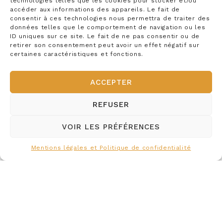
technologies telles que les cookies pour stocker et/ou
accéder aux informations des appareils. Le fait de
Affirmer notre rôle dans le cadre de la
consentir à ces technologies nous permettra de traiter des
données telles que le comportement de navigation ou les
structuration actuelle du marché voulue
ID uniques sur ce site. Le fait de ne pas consentir ou de
retirer son consentement peut avoir un effet négatif sur
par Bruxelles dans l’intérêt de nos clients
certaines caractéristiques et fonctions.
existants
ACCEPTER
Développer notre offre dans le sens de la
gestion complète, sur une base régulière
REFUSER
en vue de compléter nos prestations à nos
VOIR LES PRÉFÉRENCES
clients
Mentions légales et Politique de confidentialité
Étendre notre présence sur un territoire
plus vaste
Pour cela, nous cultivons en
permanence