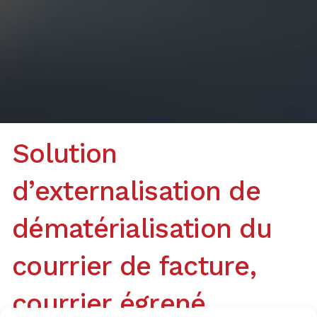
Solution
d’externalisation de
dématérialisation du
courrier de facture,
courrier égrené,