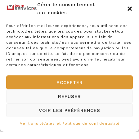
Gérer le consentement
impression et mise
aux cookies
sous pli
Pour offrir les meilleures expériences, nous utilisons des
technologies telles que les cookies pour stocker et/ou
accéder aux informations des appareils. Le fait de
consentir à ces technologies nous permettra de traiter des
Simplifier la gestion de vos courriers
données telles que le comportement de navigation ou les
ID uniques sur ce site. Le fait de ne pas consentir ou de
égrenés, factures, fichiers, que vous
retirer son consentement peut avoir un effet négatif sur
expédiez depuis votre PC sur notre plate
certaines caractéristiques et fonctions.
forme.
ACCEPTER
Un lien électronique de notre logiciel
sécurisé TEAM permet de prendre en
REFUSER
charge les courriers égrenés de chaque
VOIR LES PRÉFÉRENCES
client créés depuis tout composeur
externe, depuis toute application métier
Mentions légales et Politique de confidentialité
ou directement la conception dans le