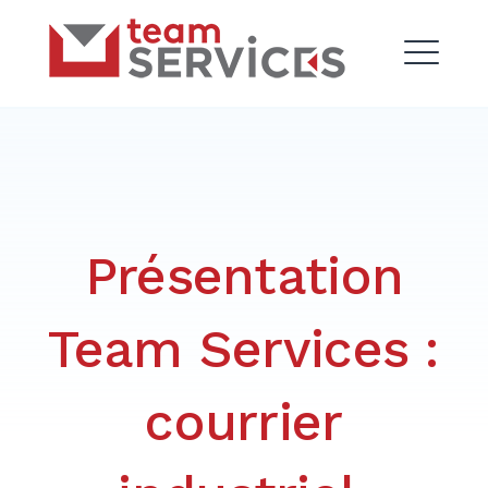
Skip
Team Services
to
content
ME
Présentation
Team Services :
courrier